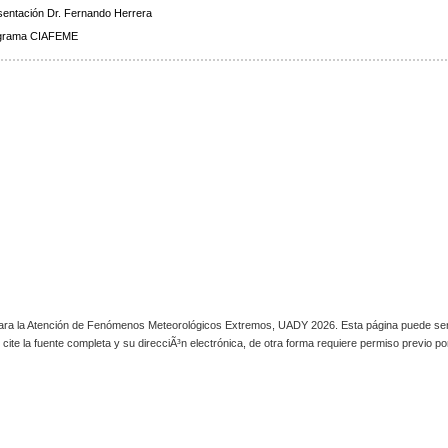
sentación Dr. Fernando Herrera
grama CIAFEME
a la Atención de Fenómenos Meteorológicos Extremos, UADY 2026. Esta página puede ser r
cite la fuente completa y su direcciÃ³n electrónica, de otra forma requiere permiso previo por 