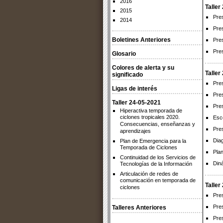
2016
Taller
2015
Pre
2014
Pre
Boletines Anteriores
Pre
Pres
Glosario
Colores de alerta y su
Taller
significado
Pre
Ligas de interés
Pre
Taller 24-05-2021
Pre
Hiperactiva temporada de
ciclones tropicales 2020.
Esc
Consecuencias, enseñanzas y
Pre
aprendizajes
Dia
Plan de Emergencia para la
Temporada de Ciclones
Pla
Continuidad de los Servicios de
Din
Tecnologías de la Información
Articulación de redes de
comunicación en temporada de
Taller
ciclones
Pre
Pre
Talleres Anteriores
Pre