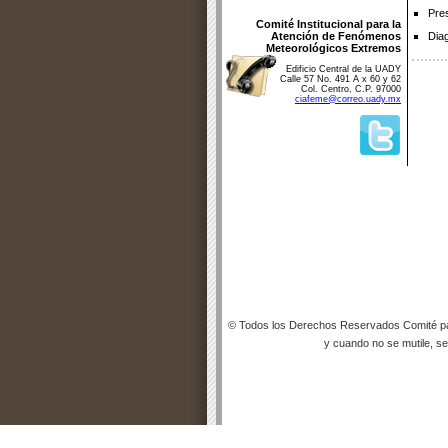
Pre
Comité Institucional para la
Atención de Fenómenos
Dia
Meteorológicos Extremos
Edificio Central de la UADY
Calle 57 No. 491 A x 60 y 62
Col. Centro, C.P. 97000
ciafeme@correo.uady.mx
© Todos los Derechos Reservados Comité par
y cuando no se mutile, se 