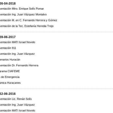
 26-04-2018
sentación Mtro. Enrique Solís Pomar
sentación Ing. Juan Vázquez Montalvo
sentación M. en C. Fernando Herrera y Gómez
entación de la Tec. Estefanía Heredia Trejo
 28-06-2017
sentación MATI Israel Novelo
sentación 911
sentación Ing. Juan Vázquez
enarios Huracán
sentación Dr. Fernando Herrera
grama CIAFEME
n de Emergencia
ámica Huracanes
 22-06-2016
sentación Lic. Renán Solís
sentación Ing. Juan Vázquez
sentación MATI Israel Novelo