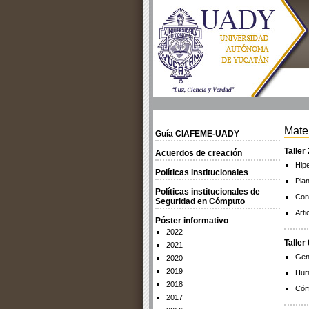
Mate
Guía CIAFEME-UADY
Taller
Acuerdos de creación
Hip
Políticas institucionales
Pla
Políticas institucionales de
Cont
Seguridad en Cómputo
Art
Póster informativo
2022
Taller
2021
Gene
2020
2019
Hur
2018
Cómo
2017