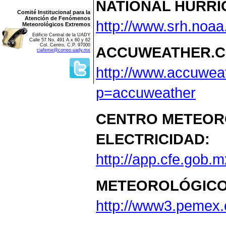
NATIONAL HURRI
Comité Institucional para la
Atención de Fenómenos
http://www.srh.noaa
Meteorológicos Extremos
Edificio Central de la UADY
Calle 57 No. 491 A x 60 y 62
Col. Centro, C.P. 97000
ACCUWEATHER.C
ciafeme@correo.uady.mx
http://www.accuwea
p=accuweather
CENTRO METEORO
ELECTRICIDAD:
http://app.cfe.gob
METEOROLÓGICO
http://www3.pemex.