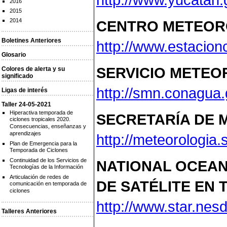
2016
2015
2014
CENTRO METEOR
Boletines Anteriores
http://www.estacion
Glosario
SERVICIO METEO
Colores de alerta y su
significado
http://smn.conagua
Ligas de interés
Taller 24-05-2021
Hiperactiva temporada de
SECRETARÍA DE 
ciclones tropicales 2020.
Consecuencias, enseñanzas y
aprendizajes
http://meteorologia
Plan de Emergencia para la
Temporada de Ciclones
Continuidad de los Servicios de
NATIONAL OCEAN
Tecnologías de la Información
Articulación de redes de
DE SATÉLITE EN 
comunicación en temporada de
ciclones
http://www.star.nes
Talleres Anteriores