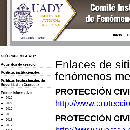
Inicio
O
Guía CIAFEME-UADY
Enlaces de sit
Acuerdos de creación
fenómenos met
Políticas institucionales
Políticas institucionales de
Seguridad en Cómputo
PROTECCIÓN CIVI
Póster informativo
2022
http://www.proteccio
2021
2020
2019
PROTECCIÓN CIVI
2018
2017
http://www.yucatan.