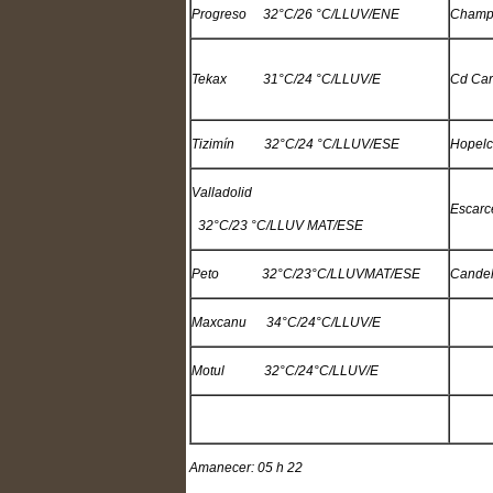
Progreso 32°C/26 °C/LLUV/ENE
Champ
Tekax 31°C/24 °C/LLUV/E
Cd Ca
Tizimín 32°C/24 °C/LLUV/ESE
Hopel
Valladolid
Escar
32°C/23 °C/LLUV MAT/ESE
Peto 32°C/23°C/LLUVMAT/ESE
Cande
Maxcanu 34°C/24°C/LLUV/E
Motul 32°C/24°C/LLUV/E
Amanecer: 05 h 22