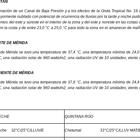
ATÁN
ación de un Canal de Baja Presión y a los efectos de la Onda Tropical No. 16 
yormente nublado con potencial de ocurrencia de lluvias por la tarde y noche pu
ntos del este y sureste en el interior de la zona y del este y noreste en las cost
n la costa y de entre 23,0 °C a 25,0 °C para todo la zona en el amanecer de m
RTE DE MÉRIDA
d de Mérida se tuvo una temperatura de 37,4 °C, una temperatura mínima de 
 una radiación solar de 960 watts/m2, una radiación UV de 10 unidades, viento
IENTE DE MÉRIDA
d de Mérida se tuvo una temperatura de 37,6 °C, una temperatura mínima de 
 una radiación solar de 960 watts/m2, una radiación UV de 10 unidades, viento
ECHE
QUINTANA ROO
che 32°C/25°C/LLUV/E
Chetumal 33°C/25°C/LLUV MAT/