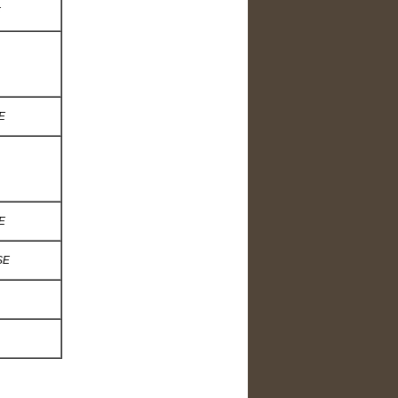
E
E
E
SE