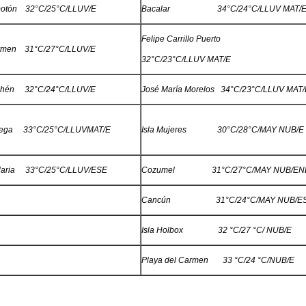
otón 32°C/25°C/LLUV/E
Bacalar 34°C/24°C/LLUV MAT/
Felipe Carrillo Puerto
rmen 31°C/27°C/LLUV/E
32°C/23°C/LLUV MAT/E
chén 32°C/24°C/LLUV/E
José María Morelos 34°C/23°C/LLUV MAT/
cega 33°C/25°C/LLUVMAT/E
Isla Mujeres 30°C/28°C/MAY NUB/E
laria 33°C/25°C/LLUV/ESE
Cozumel 31°C/27°C/MAY NUB/EN
Cancún 31°C/24°C/MAY NUB/E
Isla Holbox 32 °C/27 °C/ NUB/E
Playa del Carmen 33 °C/24 °C/NUB/E