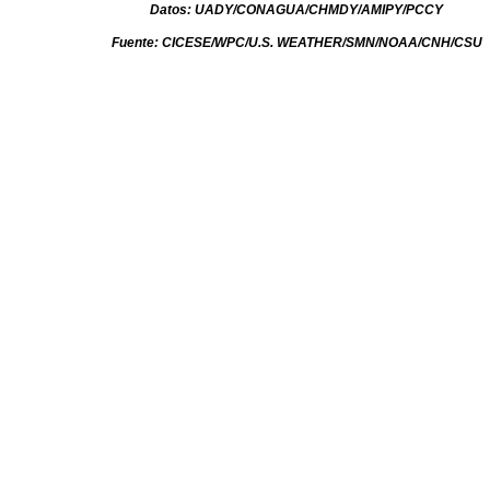
Datos: UADY/CONAGUA/CHMDY/AMIPY/PCCY
Fuente: CICESE/WPC/U.S. WEATHER/SMN/NOAA/CNH/CSU