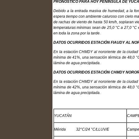
PRONÓSTICO PARA HOY PENÍNSULA DE YUC
Debido a la entrada masiva de humedad, a la form
espera tiempo con ambiente caluroso con cielo ma
de rachas de viento de hasta 50 km/h, soplaran vie
temperaturas mínimas sean de 25,0 °C a 27,0 °C e
en toda la zona por la tarde.
DATOS OCURRIDOS ESTACIÓN FIAUDY AL NO
En la estación CHMDY al nororiente de la ciuda
mínima de 41%, una sensación térmica de 48,0 °C,
lámina de agua precipitada.
DATOS OCURRIDOS ESTACIÓN CHMDY NOROR
En la estación CHMDY al nororiente de la ciuda
mínima de 42%, una sensación térmica de 48,0 °C,
lámina de agua precipitada.
YUCATÁN
CAMP
Mérida 32°C/24 °C/LLUV/E
Campe