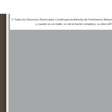
© Todos los Derechos Reservados Comité para la Atención de Fenómenos Meteorol
y cuando no se mutile, se cite la fuente completa y su direcciÃ³n