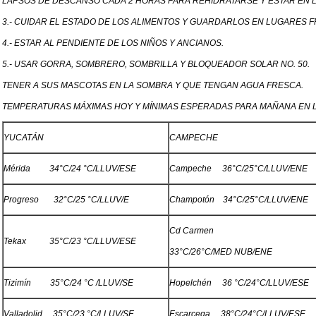
LAPSOS DE DESCANSO CADA 2 HORAS PARA REHIDRATARSE Y ESTAR EN L
3.- CUIDAR EL ESTADO DE LOS ALIMENTOS Y GUARDARLOS EN LUGARES 
4.- ESTAR AL PENDIENTE DE LOS NIÑOS Y ANCIANOS.
5.- USAR GORRA, SOMBRERO, SOMBRILLA Y BLOQUEADOR SOLAR NO. 50.
TENER A SUS MASCOTAS EN LA SOMBRA Y QUE TENGAN AGUA FRESCA.
TEMPERATURAS MÁXIMAS HOY Y MÍNIMAS ESPERADAS PARA MAÑANA EN 
YUCATÁN
CAMPECHE
Mérida 34°C/24 °C/LLUV/ESE
Campeche 36°C/25°C/LLUV/ENE
Progreso 32°C/25 °C/LLUV/E
Champotón 34°C/25°C/LLUV/ENE
Cd Carmen
Tekax 35°C/23 °C/LLUV/ESE
33°C/26°C/MED NUB/ENE
Tizimín 35°C/24 °C /LLUV/SE
Hopelchén 36 °C/24°C/LLUV/ESE
Valladolid 35°C/23 °C/LLUV/SE
Escarcega 38°C/24°C/LLUV/ESE